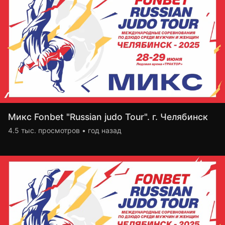
Микс Fonbet "Russian judo Tour". г. Челябинск
4.5 тыс. просмотров • год назад