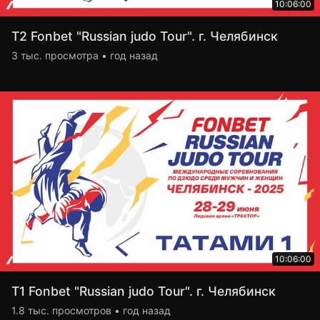
10:06:00
Т2 Fonbet "Russian judo Tour". г. Челябинск
3 тыс. просмотра • год назад
10:06:00
Т1 Fonbet "Russian judo Tour". г. Челябинск
1.8 тыс. просмотров • год назад