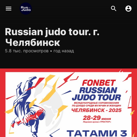
Russian judo tour. г.
Челябинск
5.8 тыс. просмотров • год назад